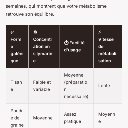
semaines, qui montrent que votre métabolisme
retrouve son équilibre.
✅
🔁
⚡
Form
Concentr
Vitesse
⏱ Facilité
e
ation en
de
d'usage
galéni
silymarin
métaboli
que
e
sation
Moyenne
Tisan
Faible et
(préparatio
Lente
e
variable
n
nécessaire)
Poudr
Assez
Moyenn
e de
Moyenne
pratique
e
graine